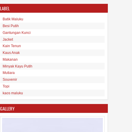
LABEL
Batik Maluku
Besi Putih
Gantungan Kunci
Tas Maluku
Jacket
15
Aug
2017
undefined
Kain Tenun
Kaus Anak
Makanan
Minyak Kayu Putih
Mutiara
Souvenir
Topi
Minyak Kayu Putih Asli Maluku
kaos maluku
16
Aug
2017
undefined
GALLERY