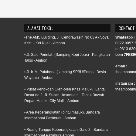
ALAMAT TOKO :
CONTACT
•The AMS Building, Jl. Cendrawasih No 63 A - Soya
Whatsapp |
Kecil - Kel Rijali - Ambon
0822 9057 
or 0813 620
• Jl. Said Perintah (Samping Kopi Joas) - Pangkalan
bbm 7FB89
Taksi - Ambon.
email :
• Jl. Ir. M. Putuhena (samping SPBU/Pompa Besin -
theambonma
Wayame - Ambon.
instagram :
• Pusat Pertokoan Oleh-oleh Khas Maluku, Lantai
theambonma
Dasar no 2, Jl. Sultan Hasanudin - Tantui Bawah –
Depan Maluku City Mall – Ambon.
• Area Keberangkatan (pintu masuk), Bandara
International Pattimura - Ambon.
• Ruang Tunggu Keberangkatan, Gate 2 - Bandara
International Pattimura Ambon.