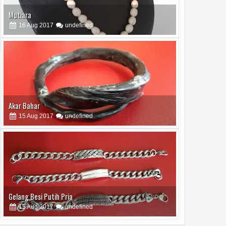
Mutiara
16
Aug
2017
undefined
Akar Bahar
15
Aug
2017
undefined
Gelang Besi Putih Pria
15
Aug
2017
undefined