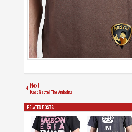
Next
Kaos Bastel The Amboina
RELATED POSTS