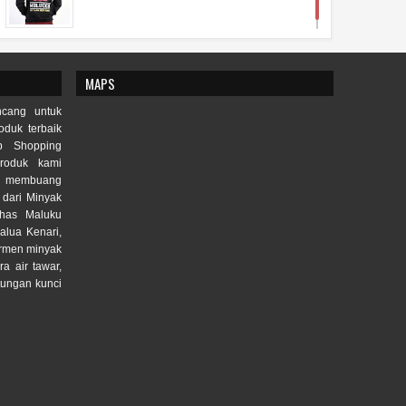
MAPS
cang untuk
duk terbaik
p Shopping
roduk kami
lu membuang
 dari Minyak
Khas Maluku
alua Kenari,
ermen minyak
ra air tawar,
tungan kunci