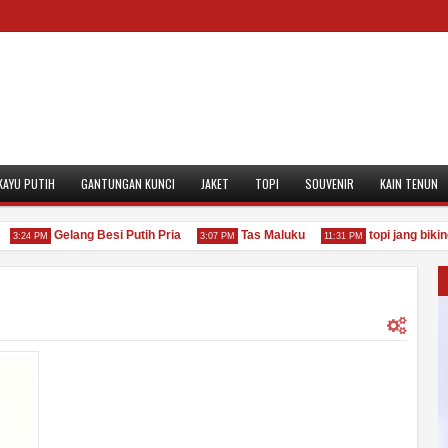
KAYU PUTIH
GANTUNGAN KUNCI
JAKET
TOPI
SOUVENIR
KAIN TENUN
Gelang Besi Putih Pria
Tas Maluku
topi jang biking pa
24 PM
3:07 PM
11:31 PM