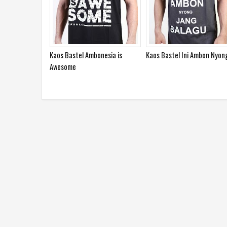
esign
Kaos Bastel Ambonesia
Kaos Ale Senyum Biking B
Maleleh