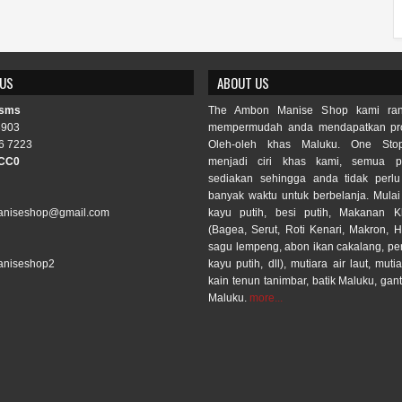
 US
ABOUT US
 sms
The Ambon Manise Shop kami ran
3903
mempermudah anda mendapatkan pro
6 7223
Oleh-oleh khas Maluku. One Sto
CC0
menjadi ciri khas kami, semua p
sediakan sehingga anda tidak per
banyak waktu untuk berbelanja. Mulai
niseshop@gmail.com
kayu putih, besi putih, Makanan 
(Bagea, Serut, Roti Kenari, Makron, H
sagu lempeng, abon ikan cakalang, p
niseshop2
kayu putih, dll), mutiara air laut, mutia
kain tenun tanimbar, batik Maluku, gan
Maluku.
more...