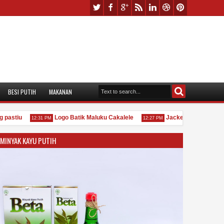
BESI PUTIH
MAKANAN
stiu
Logo Batik Maluku Cakalele
Jacket Bastel Ambonia 
12:31 PM
12:27 PM
MINYAK KAYU PUTIH