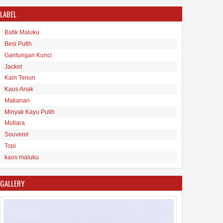
LABEL
Batik Maluku
Besi Putih
Gantungan Kunci
Akar Bahar
Jacket
15
Aug
2017
undefined
Kain Tenun
Kaus Anak
Makanan
Minyak Kayu Putih
Mutiara
Souvenir
Topi
Gelang Besi Putih Pria
kaos maluku
15
Aug
2017
undefined
GALLERY