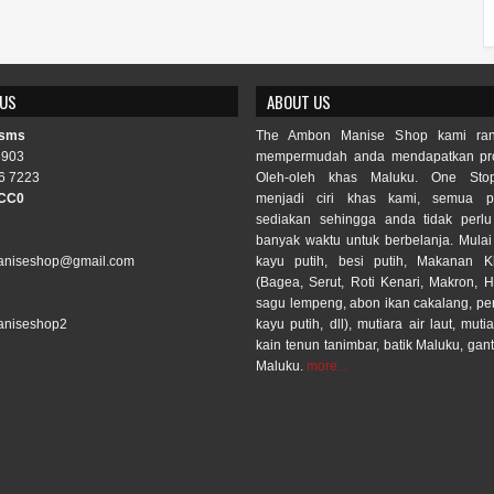
 US
ABOUT US
 sms
The Ambon Manise Shop kami ran
3903
mempermudah anda mendapatkan pro
6 7223
Oleh-oleh khas Maluku. One Sto
CC0
menjadi ciri khas kami, semua p
sediakan sehingga anda tidak per
banyak waktu untuk berbelanja. Mulai
niseshop@gmail.com
kayu putih, besi putih, Makanan 
(Bagea, Serut, Roti Kenari, Makron, H
sagu lempeng, abon ikan cakalang, p
niseshop2
kayu putih, dll), mutiara air laut, mutia
kain tenun tanimbar, batik Maluku, gan
Maluku.
more...