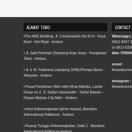
ALAMAT TOKO :
CONTACT
•The AMS Building, Jl. Cendrawasih No 63 A - Soya
Whatsapp |
Kecil - Kel Rijali - Ambon
0822 9057 
or 0813 620
• Jl. Said Perintah (Samping Kopi Joas) - Pangkalan
bbm 7FB89
Taksi - Ambon.
email :
• Jl. Ir. M. Putuhena (samping SPBU/Pompa Besin -
theambonma
Wayame - Ambon.
instagram :
• Pusat Pertokoan Oleh-oleh Khas Maluku, Lantai
theambonma
Dasar no 2, Jl. Sultan Hasanudin - Tantui Bawah –
Depan Maluku City Mall – Ambon.
• Area Keberangkatan (pintu masuk), Bandara
International Pattimura - Ambon.
• Ruang Tunggu Keberangkatan, Gate 2 - Bandara
International Pattimura Ambon.