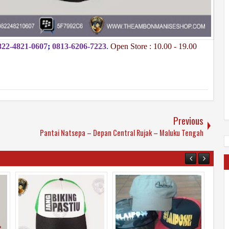
822-4821-0607
;
0813-6206-7223
.
Open Store : 10.00 - 19.00
Previous
Pantai Natsepa – Depan Central Rujak – Maluku Tengah