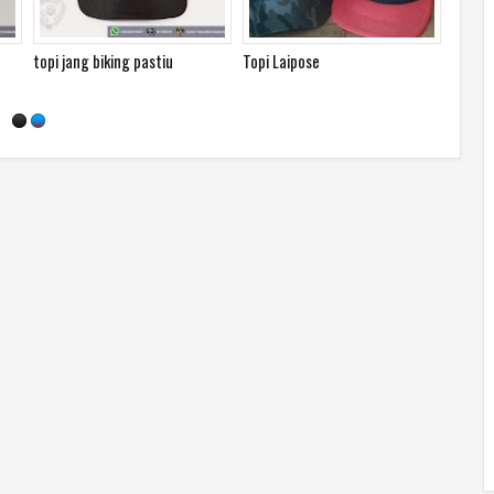
topi jang biking pastiu
Topi Laipose
Topi N