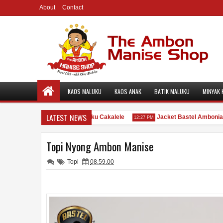
About
Contact
KAOS MALUKU
KAOS ANAK
BATIK MALUKU
MINYAK 
LATEST NEWS
iu
Logo Batik Maluku Cakalele
Jacket Bastel Ambonia 57
12:31 PM
12:27 PM
Topi Nyong Ambon Manise
Topi
08.59.00