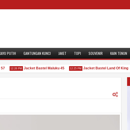
KAYU PUTIH
GANTUNGAN KUNCI
JAKET
TOPI
SOUVENIR
KAIN TENUN
Jacket Bastel Maluku 45
Jacket Bastel Land Of King
12:26 PM
12:25 PM
0