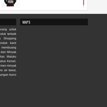
MAPS
cang untuk
duk terbaik
p Shopping
roduk kami
lu membuang
 dari Minyak
Khas Maluku
alua Kenari,
ermen minyak
ra air tawar,
tungan kunci