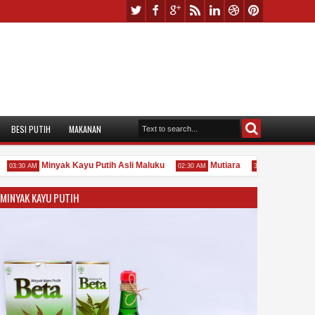
BESI PUTIH
MAKANAN
Minyak Kayu Putih Asli Maluku
Mutiara
Akar Baha
3:30 AM
02:30 AM
3:29 PM
MINYAK KAYU PUTIH