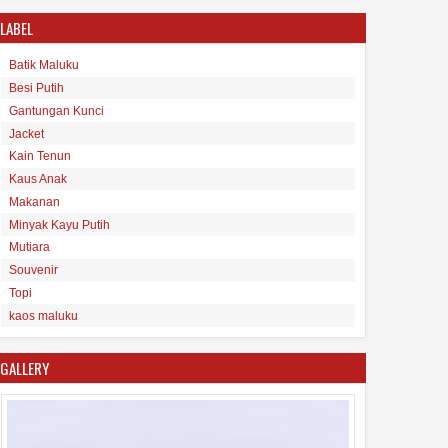
LABEL
Batik Maluku
Besi Putih
Gantungan Kunci
Minyak Kayu Putih Asli Maluku
Jacket
16
Aug
2017
undefined
Kain Tenun
Kaus Anak
Makanan
Minyak Kayu Putih
Mutiara
Souvenir
Topi
kaos maluku
GALLERY