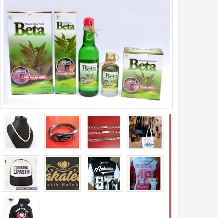
astel Couple (Nyong &
Kaos Bastel Design
Ambon)