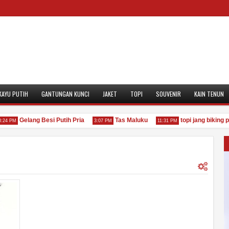
KAYU PUTIH
GANTUNGAN KUNCI
JAKET
TOPI
SOUVENIR
KAIN TENUN
Gelang Besi Putih Pria
Tas Maluku
topi jang biking pasti
PM
3:07 PM
11:31 PM