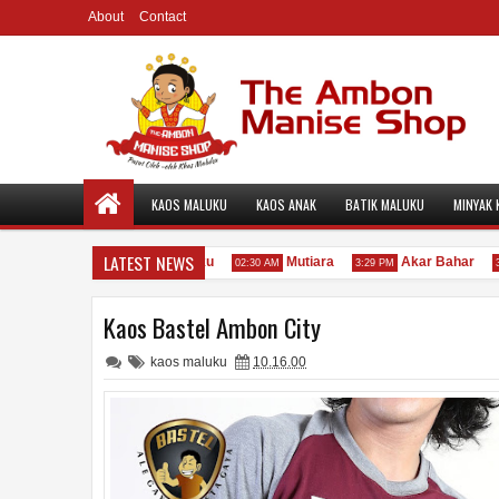
About
Contact
KAOS MALUKU
KAOS ANAK
BATIK MALUKU
MINYAK 
LATEST NEWS
inyak Kayu Putih Asli Maluku
Mutiara
Akar Bahar
02:30 AM
3:29 PM
3:24 
Kaos Bastel Ambon City
kaos maluku
10.16.00