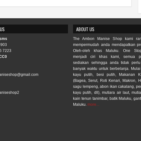
 US
ABOUT US
 sms
The Ambon Manise Shop kami ran
3903
mempermudah anda mendapatkan pro
6 7223
Oleh-oleh khas Maluku. One Sto
CC0
menjadi ciri khas kami, semua p
sediakan sehingga anda tidak per
banyak waktu untuk berbelanja. Mulai
niseshop@gmail.com
kayu putih, besi putih, Makanan 
(Bagea, Serut, Roti Kenari, Makron, H
sagu lempeng, abon ikan cakalang, p
niseshop2
kayu putih, dll), mutiara air laut, mutia
kain tenun tanimbar, batik Maluku, gan
Maluku.
more...