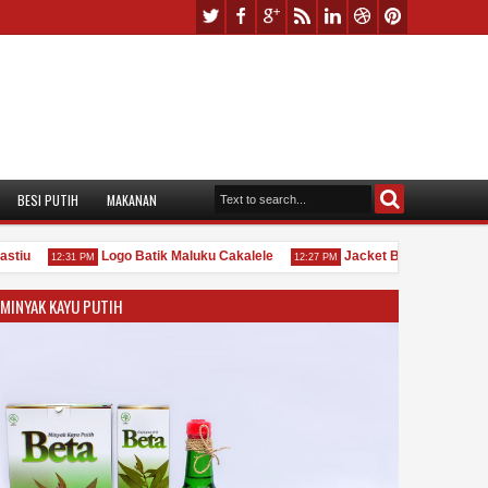
BESI PUTIH
MAKANAN
u
Logo Batik Maluku Cakalele
Jacket Bastel Ambonia 57
12:31 PM
12:27 PM
MINYAK KAYU PUTIH