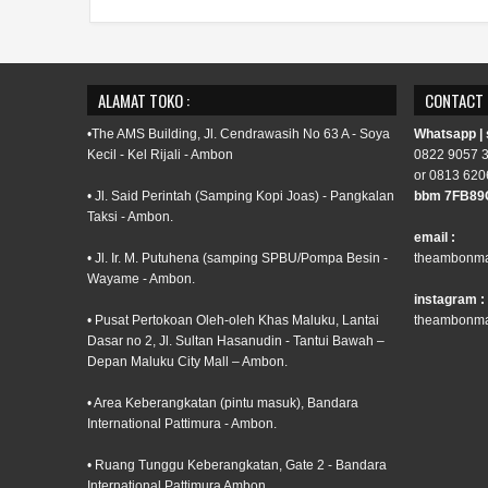
ALAMAT TOKO :
CONTACT
•The AMS Building, Jl. Cendrawasih No 63 A - Soya
Whatsapp |
Kecil - Kel Rijali - Ambon
0822 9057 
or 0813 620
• Jl. Said Perintah (Samping Kopi Joas) - Pangkalan
bbm 7FB89
Taksi - Ambon.
email :
• Jl. Ir. M. Putuhena (samping SPBU/Pompa Besin -
theambonma
Wayame - Ambon.
instagram :
• Pusat Pertokoan Oleh-oleh Khas Maluku, Lantai
theambonma
Dasar no 2, Jl. Sultan Hasanudin - Tantui Bawah –
Depan Maluku City Mall – Ambon.
• Area Keberangkatan (pintu masuk), Bandara
International Pattimura - Ambon.
• Ruang Tunggu Keberangkatan, Gate 2 - Bandara
International Pattimura Ambon.