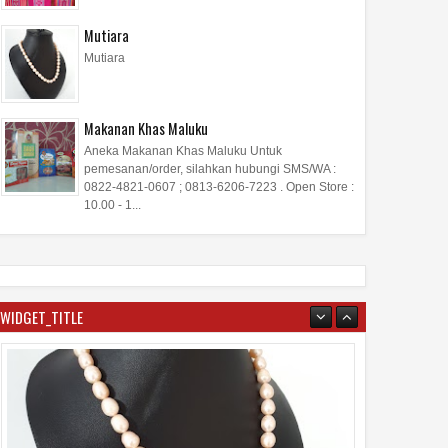
Mutiara
Mutiara
Makanan Khas Maluku
Aneka Makanan Khas Maluku Untuk
pemesanan/order, silahkan hubungi SMS/WA :
0822-4821-0607 ; 0813-6206-7223 . Open Store :
10.00 - 1...
Mutiara
WIDGET_TITLE
16
Aug
2017
undefined