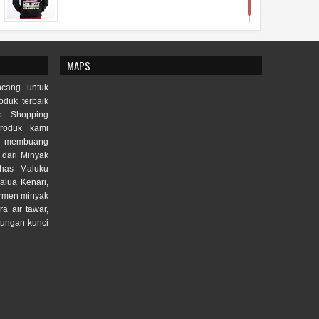
MAPS
cang untuk
duk terbaik
p Shopping
roduk kami
lu membuang
 dari Minyak
Khas Maluku
alua Kenari,
ermen minyak
ra air tawar,
tungan kunci