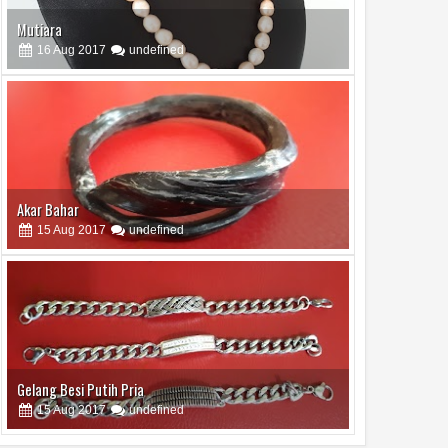
Akar Bahar
15
Aug
2017
undefined
Gelang Besi Putih Pria
15
Aug
2017
undefined
Tas Maluku
15
Aug
2017
undefined