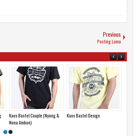
Previous
Posting Lama
a
Kaos Bastel Ambonesia is
Kaos Bastel Ini Ambon Nyong
Kaos B
Awesome
Nona 