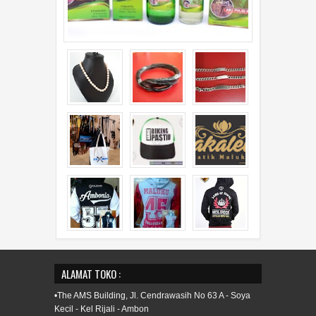
ALAMAT TOKO :
•The AMS Building, Jl. Cendrawasih No 63 A - Soya
Kecil - Kel Rijali - Ambon