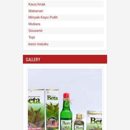
Kaus Anak
Makanan
Minyak Kayu Putih Asli Maluku
Minyak Kayu Putih
16
Aug
2017
undefined
Mutiara
Souvenir
Topi
kaos maluku
GALLERY