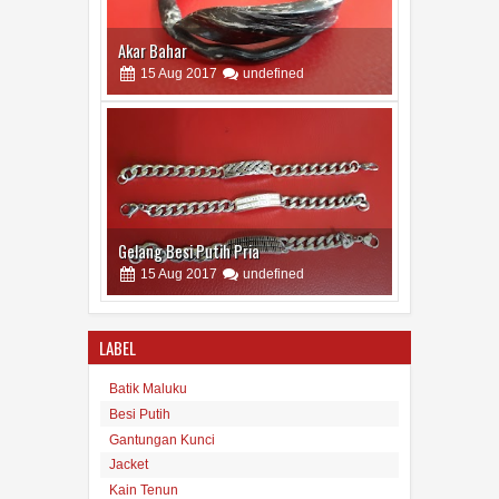
Gelang Besi Putih Pria
15
Aug
2017
undefined
Tas Maluku
LABEL
15
Aug
2017
undefined
Batik Maluku
Besi Putih
Gantungan Kunci
Jacket
Kain Tenun