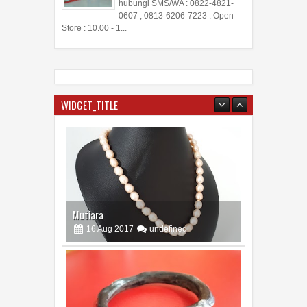
hubungi SMS/WA : 0822-4821-
0607 ; 0813-6206-7223 . Open
Store : 10.00 - 1...
WIDGET_TITLE
Mutiara
16
Aug
2017
undefined
Akar Bahar
15
Aug
2017
undefined