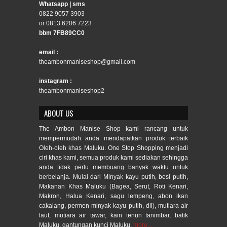
Whatsapp | sms
0822 9057 3903
or 0813 6206 7223
bbm 7FB89CC0
email :
theambonmaniseshop@gmail.com
instagram :
theambonmaniseshop2
ABOUT US
The Ambon Manise Shop kami rancang untuk
mempermudah anda mendapatkan produk terbaik
Oleh-oleh khas Maluku. One Stop Shopping menjadi
ciri khas kami, semua produk kami sediakan sehingga
anda tidak perlu membuang banyak waktu untuk
berbelanja. Mulai dari Minyak kayu putih, besi putih,
Makanan Khas Maluku (Bagea, Serut, Roti Kenari,
Makron, Halua Kenari, sagu lempeng, abon ikan
cakalang, permen minyak kayu putih, dll), mutiara air
laut, mutiara air tawar, kain tenun tanimbar, batik