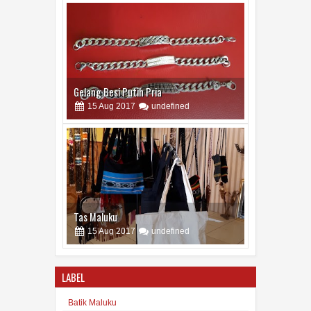
Gelang Besi Putih Pria
15
Aug
2017
undefined
Tas Maluku
15
Aug
2017
undefined
LABEL
Batik Maluku