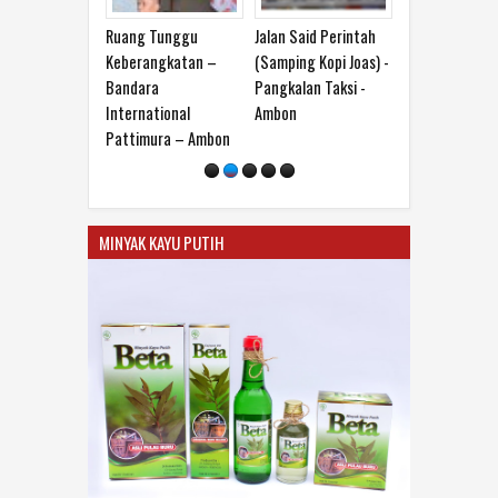
Ruang Tunggu
Jalan Said Perintah
Pusat Oleh-oleh 
Keberangkatan –
(Samping Kopi Joas) -
Maluku, Lantai D
Bandara
Pangkalan Taksi -
no 2, Jl. Sultan
International
Ambon
Hasanudin - Tant
Pattimura – Ambon
Bawah – Depan
Maluku City Mall 
Ambon
MINYAK KAYU PUTIH