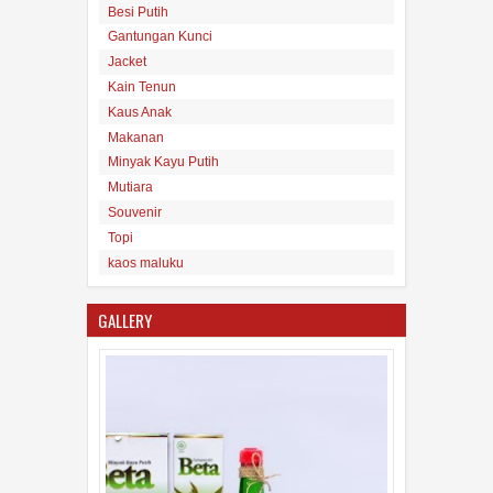
Besi Putih
Gantungan Kunci
Minyak Kayu Putih Asli Maluku
Jacket
16
Aug
2017
undefined
Kain Tenun
Kaus Anak
Makanan
Minyak Kayu Putih
Mutiara
Souvenir
Topi
Mutiara
kaos maluku
16
Aug
2017
undefined
GALLERY