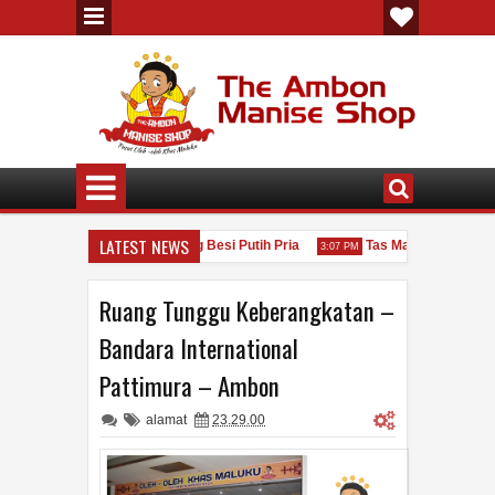
LATEST NEWS
Akar Bahar
Gelang Besi Putih Pria
Tas Maluku
M
3:24 PM
3:07 PM
11:31 PM
Ruang Tunggu Keberangkatan –
Bandara International
Pattimura – Ambon
alamat
23.29.00