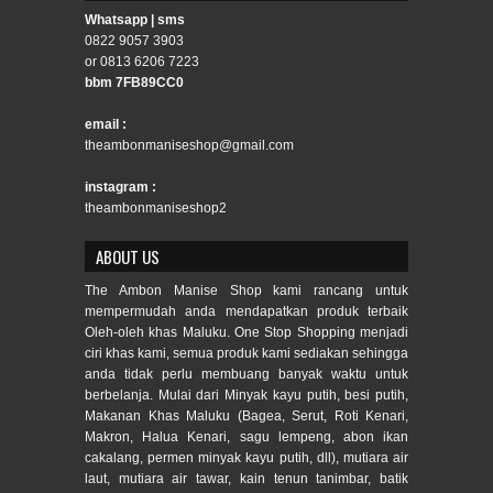
Whatsapp | sms
0822 9057 3903
or 0813 6206 7223
bbm 7FB89CC0
email :
theambonmaniseshop@gmail.com
instagram :
theambonmaniseshop2
ABOUT US
The Ambon Manise Shop kami rancang untuk
mempermudah anda mendapatkan produk terbaik
Oleh-oleh khas Maluku. One Stop Shopping menjadi
ciri khas kami, semua produk kami sediakan sehingga
anda tidak perlu membuang banyak waktu untuk
berbelanja. Mulai dari Minyak kayu putih, besi putih,
Makanan Khas Maluku (Bagea, Serut, Roti Kenari,
Makron, Halua Kenari, sagu lempeng, abon ikan
cakalang, permen minyak kayu putih, dll), mutiara air
laut, mutiara air tawar, kain tenun tanimbar, batik