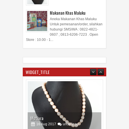
Makanan Khas Maluku
Aneka Makanan Khas Maluku
Untuk pemesanan/order, silahkan
hubungi SMS/WA : 0822-4821-
0607 ; 0813-6206-7223 . Open
Store : 10.00 - 1...
WIDGET_TITLE
Mutiara
16
Aug
2017
undefined