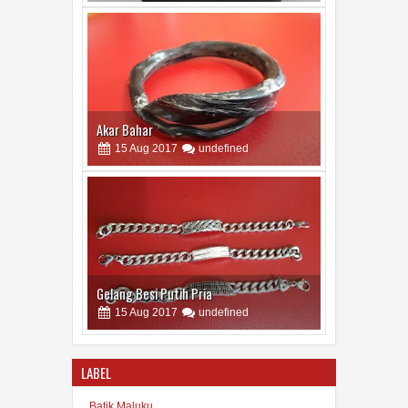
Akar Bahar
15
Aug
2017
undefined
Gelang Besi Putih Pria
15
Aug
2017
undefined
LABEL
Batik Maluku