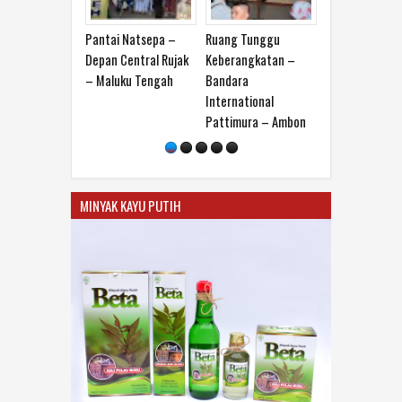
Pantai Natsepa –
Ruang Tunggu
Jalan Said Perin
Depan Central Rujak
Keberangkatan –
(Samping Kopi Jo
– Maluku Tengah
Bandara
Pangkalan Taksi
International
Ambon
Pattimura – Ambon
MINYAK KAYU PUTIH