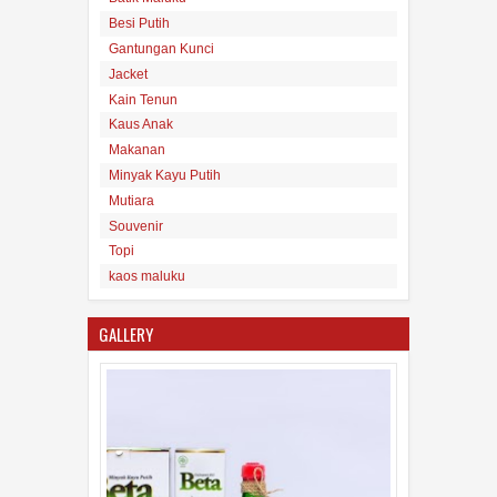
Besi Putih
Gantungan Kunci
Tas Maluku
Jacket
15
Aug
2017
undefined
Kain Tenun
Kaus Anak
Makanan
Minyak Kayu Putih
Mutiara
Souvenir
Topi
Minyak Kayu Putih Asli Maluku
kaos maluku
16
Aug
2017
undefined
GALLERY