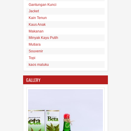
Tas Maluku
Gantungan Kunci
15
Aug
2017
undefined
Jacket
Kain Tenun
Kaus Anak
Makanan
Minyak Kayu Putih
Mutiara
Souvenir
Minyak Kayu Putih Asli Maluku
Topi
16
Aug
2017
undefined
kaos maluku
GALLERY