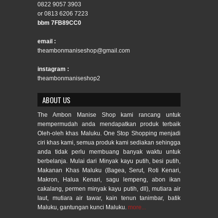
0822 9057 3903
or 0813 6206 7223
bbm 7FB89CC0
email :
theambonmaniseshop@gmail.com
instagram :
theambonmaniseshop2
ABOUT US
The Ambon Manise Shop kami rancang untuk
mempermudah anda mendapatkan produk terbaik
Oleh-oleh khas Maluku. One Stop Shopping menjadi
ciri khas kami, semua produk kami sediakan sehingga
anda tidak perlu membuang banyak waktu untuk
berbelanja. Mulai dari Minyak kayu putih, besi putih,
Makanan Khas Maluku (Bagea, Serut, Roti Kenari,
Makron, Halua Kenari, sagu lempeng, abon ikan
cakalang, permen minyak kayu putih, dll), mutiara air
laut, mutiara air tawar, kain tenun tanimbar, batik
Maluku, gantungan kunci Maluku.
more...