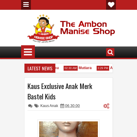
LATEST NEWS
Minyak Kayu Putih Asli Maluku
Mutiara
Akar Bahar
02:30 AM
3:29 PM
3:2
Kaus Exclusive Anak Merk
Bastel Kids
Kaus Anak
06.30.00