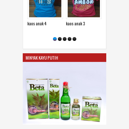
kaos anak 4
kaos anak 3
kaos anak 2
kaos ana
MINYAK KAYU PUTIH