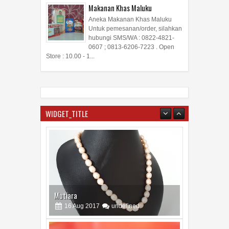
Makanan Khas Maluku
Aneka Makanan Khas Maluku
Untuk pemesanan/order, silahkan
hubungi SMS/WA : 0822-4821-
0607 ; 0813-6206-7223 . Open
Store : 10.00 - 1...
WIDGET_TITLE
Mutiara
16
Aug
2017
undefined